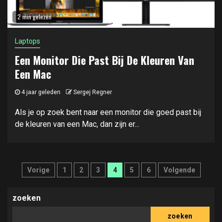
2 min gelezen
Laptops
Een Monitor Die Past Bij De Kleuren Van
Een Mac
4 jaar geleden
Sergej Regner
Als je op zoek bent naar een monitor die goed past bij
de kleuren van een Mac, dan zijn er...
Berichten
Vorige
1
2
3
4
5
6
Volgende
paginering
zoeken
zoeken