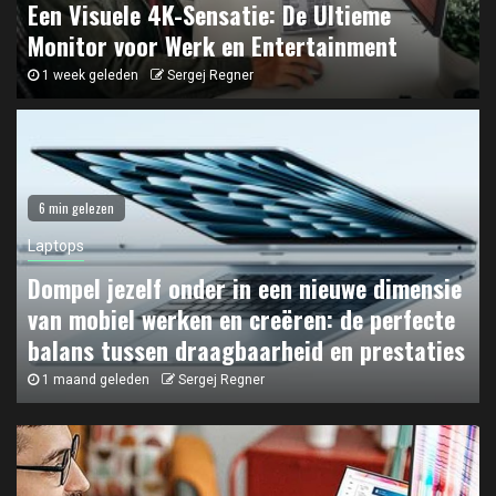
Een Visuele 4K-Sensatie: De Ultieme
Monitor voor Werk en Entertainment
1 week geleden
Sergej Regner
6 min gelezen
Laptops
Dompel jezelf onder in een nieuwe dimensie
van mobiel werken en creëren: de perfecte
balans tussen draagbaarheid en prestaties
1 maand geleden
Sergej Regner
Beeldschermen
1
Een Visuele 4K-Sensatie: De Ultieme Monitor voor
Werk en Entertainment