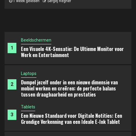
en prestaties
Beeldschermen
1 maand geleden
Sergej Regner
1
Een Visuele 4K-Sensatie: De Ultieme Monitor voor
Werk en Entertainment
Laptops
Dompel jezelf onder in een nieuwe dimensie van
2
mobiel werken en creëren: de perfecte balans
tussen draagbaarheid en prestaties
Tablets
3
Een Nieuwe Standaard voor Digitale Notities: Een
Grondige Verkenning van een Ideale E-Ink Tablet
Accessoires
Onmisbare multifunctionele hub voor efficiënt
4
werken en entertainment: creëer de ultieme
connectiviteitservaring