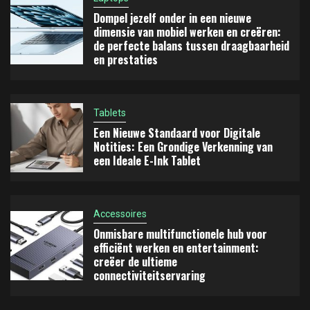
Dompel jezelf onder in een nieuwe
Accessoires
dimensie van mobiel werken en creëren:
Onmisbare multifunctionele hub voor efficiënt
4
de perfecte balans tussen draagbaarheid
werken en entertainment: creëer de ultieme
en prestaties
connectiviteitservaring
Pc's & werkstations
5
Grenzeloze prestaties ontketend: een ultiem
Tablets
wapen voor de toekomst van gaming
Een Nieuwe Standaard voor Digitale
Notities: Een Grondige Verkenning van
een Ideale E-Ink Tablet
Accessoires
Onmisbare multifunctionele hub voor
efficiënt werken en entertainment:
creëer de ultieme
connectiviteitservaring