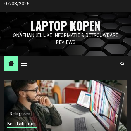
Ga
07/08/2026
naar
de
LAPTOP KOPEN
inhoud
ONAFHANKELIJKE INFORMATIE & BETROUWBARE
REVIEWS
Primair
menu
5 min gelezen
Beeldschermen