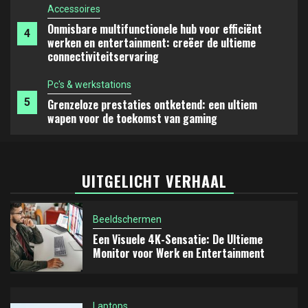
Pc's & werkstations
5
Grenzeloze prestaties ontketend: een ultiem
wapen voor de toekomst van gaming
Beeldschermen
1
Een Visuele 4K-Sensatie: De Ultieme Monitor voor
Werk en Entertainment
Laptops
UITGELICHT VERHAAL
Dompel jezelf onder in een nieuwe dimensie van
2
mobiel werken en creëren: de perfecte balans
Beeldschermen
tussen draagbaarheid en prestaties
Een Visuele 4K-Sensatie: De Ultieme
Monitor voor Werk en Entertainment
Tablets
3
Een Nieuwe Standaard voor Digitale Notities: Een
Grondige Verkenning van een Ideale E-Ink Tablet
Laptops