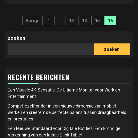
Berichten
Vorige
1
…
13
14
15
16
paginering
zoeken
zoeken
RECENTE BERICHTEN
Een Visuele 4K-Sensatie: De Ultieme Monitor voor Werk en
Entertainment
Dompel jezelf onder in een nieuwe dimensie van mobiel
werken en creëren: de perfecte balans tussen draagbaarheid
en prestaties
Een Nieuwe Standaard voor Digitale Notities: Een Grondige
Verkenning van een Ideale E-Ink Tablet