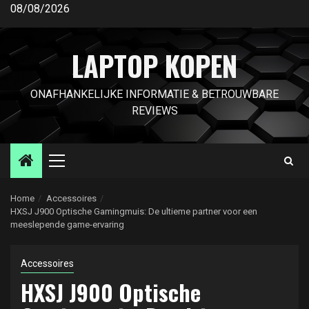
Ga
08/08/2026
naar
de
LAPTOP KOPEN
inhoud
ONAFHANKELIJKE INFORMATIE & BETROUWBARE
REVIEWS
Primair
menu
Home
Accessoires
HXSJ J900 Optische Gamingmuis: De ultieme partner voor een
meeslepende game-ervaring
Accessoires
HXSJ J900 Optische