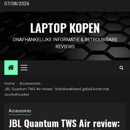
Ga
07/08/2026
naar
de
LAPTOP KOPEN
inhoud
ONAFHANKELIJKE INFORMATIE & BETROUWBARE
REVIEWS
Primair
menu
Home
Accessoires
JBL Quantum TWS Air review: ‘indrukwekkend geluid komt met
voorbehouden’
Accessoires
JBL Quantum TWS Air review: