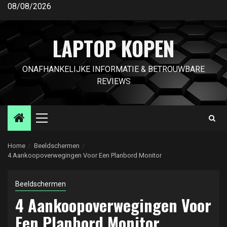
Ga
08/08/2026
naar
de
LAPTOP KOPEN
inhoud
ONAFHANKELIJKE INFORMATIE & BETROUWBARE
REVIEWS
Primair
menu
Home
Beeldschermen
4 Aankoopoverwegingen Voor Een Planbord Monitor
Beeldschermen
4 Aankoopoverwegingen Voor
Een Planbord Monitor