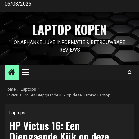
Ga
06/08/2026
naar
de
LAPTOP KOPEN
inhoud
ONAFHANKELIJKE INFORMATIE & BETROUWBARE
REVIEWS
Primair
menu
Home
Laptops
HP Victus 16: Een Diepgaande Kijk op deze Gaming Laptop
Laptops
HP Victus 16: Een
Diepgaande Kijk op deze