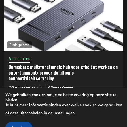
5 min gelezen
Accessoires
Onmisbare multifunctionele hub voor efficiënt werken en
entertainment: creëer de ultieme
connectiviteitservaring
2 maanden geleden
Sergej Regner
We gebruiken cookies om je de beste ervaring op onze site te
bieden.
Je kunt meer informatie vinden over welke cookies we gebruiken
Privacy- en cookiebeleid
of deze uitschakelen in de
instellingen
.
Copyright © 2025 LAPTOP KOPEN | Privacy- en Cookiebeleid