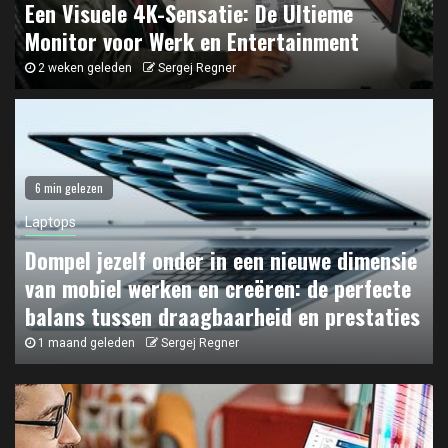
Een Visuele 4K-Sensatie: De Ultieme
Monitor voor Werk en Entertainment
2 weken geleden
Sergej Regner
6 min gelezen
Laptops
Dompel jezelf onder in een nieuwe dimensie
van mobiel werken en creëren: de perfecte
balans tussen draagbaarheid en prestaties
1 maand geleden
Sergej Regner
Beeldschermen
1
Een Visuele 4K-Sensatie: De Ultieme Monitor voor
Werk en Entertainment