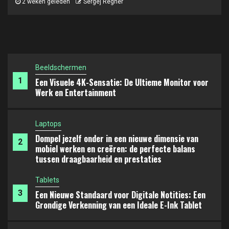
en prestaties
Beeldschermen
1
Een Visuele 4K-Sensatie: De Ultieme Monitor voor
1 maand geleden
Sergej Regner
Werk en Entertainment
Laptops
Dompel jezelf onder in een nieuwe dimensie van
2
mobiel werken en creëren: de perfecte balans
tussen draagbaarheid en prestaties
Tablets
3
Een Nieuwe Standaard voor Digitale Notities: Een
Grondige Verkenning van een Ideale E-Ink Tablet
Accessoires
Onmisbare multifunctionele hub voor efficiënt
4
werken en entertainment: creëer de ultieme
connectiviteitservaring