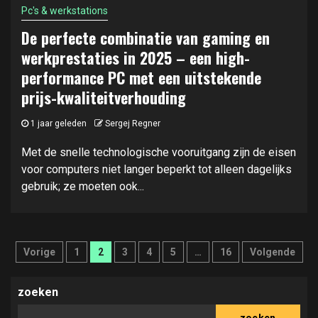
Pc's & werkstations
De perfecte combinatie van gaming en
werkprestaties in 2025 – een high-
performance PC met een uitstekende
prijs-kwaliteitverhouding
1 jaar geleden
Sergej Regner
Met de snelle technologische vooruitgang zijn de eisen
voor computers niet langer beperkt tot alleen dagelijks
gebruik; ze moeten ook...
Berichten
Vorige
1
2
3
4
5
…
16
Volgende
paginering
zoeken