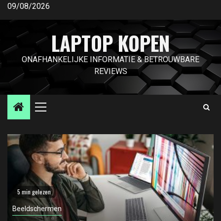
Ga
09/08/2026
naar
de
LAPTOP KOPEN
inhoud
ONAFHANKELIJKE INFORMATIE & BETROUWBARE
REVIEWS
Primair
menu
5 min gelezen
Beeldschermen