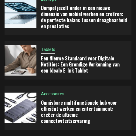
Accessoires
Dompel jezelf onder in een nieuwe
Onmisbare multifunctionele hub voor efficiënt
4
dimensie van mobiel werken en creëren:
werken en entertainment: creëer de ultieme
de perfecte balans tussen draagbaarheid
connectiviteitservaring
en prestaties
Pc's & werkstations
5
Grenzeloze prestaties ontketend: een ultiem
wapen voor de toekomst van gaming
Tablets
Een Nieuwe Standaard voor Digitale
Notities: Een Grondige Verkenning van
een Ideale E-Ink Tablet
Accessoires
Onmisbare multifunctionele hub voor
efficiënt werken en entertainment:
creëer de ultieme
connectiviteitservaring