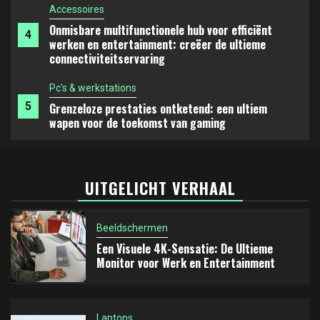
Pc's & werkstations
5
Grenzeloze prestaties ontketend: een ultiem
wapen voor de toekomst van gaming
Beeldschermen
1
Een Visuele 4K-Sensatie: De Ultieme Monitor voor
Werk en Entertainment
Laptops
UITGELICHT VERHAAL
Dompel jezelf onder in een nieuwe dimensie van
2
mobiel werken en creëren: de perfecte balans
tussen draagbaarheid en prestaties
Beeldschermen
Tablets
Een Visuele 4K-Sensatie: De Ultieme
Monitor voor Werk en Entertainment
3
Een Nieuwe Standaard voor Digitale Notities: Een
Grondige Verkenning van een Ideale E-Ink Tablet
Laptops