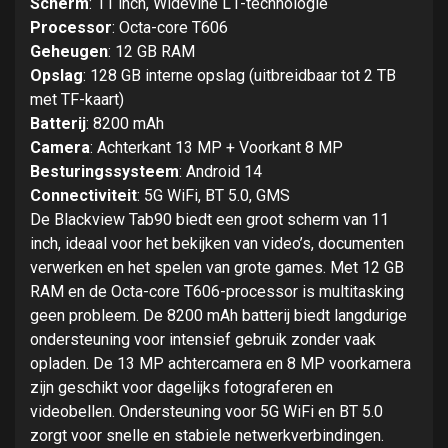
Scherm
: 11 inch, Widevine L1-technologie
Processor
: Octa-core T606
Geheugen
: 12 GB RAM
Opslag
: 128 GB interne opslag (uitbreidbaar tot 2 TB
met TF-kaart)
Batterij
: 8200 mAh
Camera
: Achterkant 13 MP + Voorkant 8 MP
Besturingssysteem
: Android 14
Connectiviteit
: 5G WiFi, BT 5.0, GMS
De Blackview Tab90 biedt een groot scherm van 11
inch, ideaal voor het bekijken van video’s, documenten
verwerken en het spelen van grote games. Met 12 GB
RAM en de Octa-core T606-processor is multitasking
geen probleem. De 8200 mAh batterij biedt langdurige
ondersteuning voor intensief gebruik zonder vaak
opladen. De 13 MP achtercamera en 8 MP voorkamera
zijn geschikt voor dagelijks fotograferen en
videobellen. Ondersteuning voor 5G WiFi en BT 5.0
zorgt voor snelle en stabiele netwerkverbindingen.