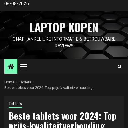
Ga
08/08/2026
naar
de
LAPTOP KOPEN
inhoud
ONAFHANKELIJKE INFORMATIE & BETROUWBARE
REVIEWS
Primair
menu
Home
Tablets
Beste tablets voor 2024: Top prijs-kwaliteitverhouding
Tablets
Beste tablets voor 2024: Top
prijs-kwaliteitverhouding