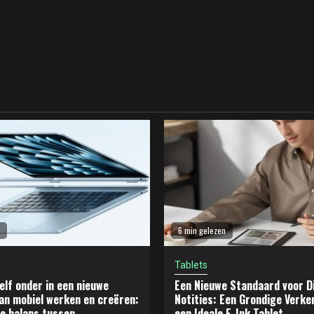
6 min gelezen
Tablets
elf onder in een nieuwe
Een Nieuwe Standaard voor Di
an mobiel werken en creëren:
Notities: Een Grondige Verke
e balans tussen
een Ideale E-Ink Tablet