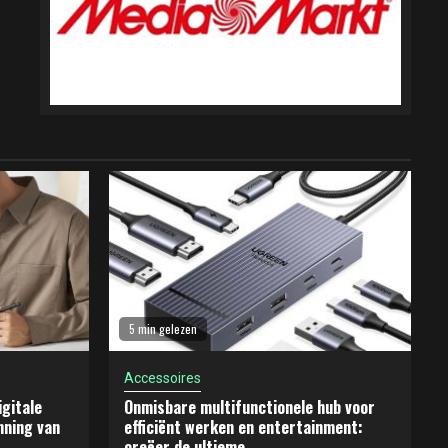
5 min gelezen
Accessoires
gitale
Onmisbare multifunctionele hub voor
nning van
efficiënt werken en entertainment:
creëer de ultieme