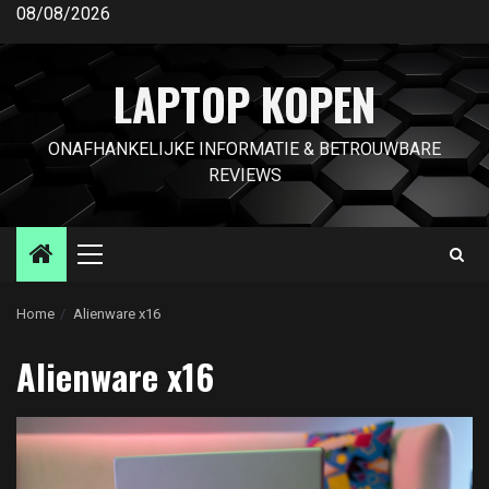
Ga
08/08/2026
naar
de
LAPTOP KOPEN
inhoud
ONAFHANKELIJKE INFORMATIE & BETROUWBARE
REVIEWS
Primair
menu
Home
Alienware x16
Alienware x16