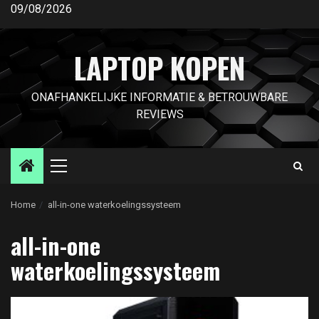
Ga
09/08/2026
naar
de
LAPTOP KOPEN
inhoud
ONAFHANKELIJKE INFORMATIE & BETROUWBARE
REVIEWS
Primair
menu
Home
all-in-one waterkoelingssysteem
all-in-one
waterkoelingssysteem