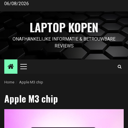
Ga
06/08/2026
naar
de
LAPTOP KOPEN
inhoud
ONAFHANKELIJKE INFORMATIE & BETROUWBARE
REVIEWS
Primair
menu
Home
Apple M3 chip
Apple M3 chip