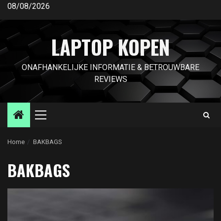
Ga
08/08/2026
naar
de
LAPTOP KOPEN
inhoud
ONAFHANKELIJKE INFORMATIE & BETROUWBARE
REVIEWS
Primair
menu
Home
BAKBAGS
BAKBAGS