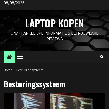
Ga
08/08/2026
naar
de
LAPTOP KOPEN
inhoud
ONAFHANKELIJKE INFORMATIE & BETROUWBARE
REVIEWS
Primair
menu
Home
Besturingssysteem
Besturingssysteem