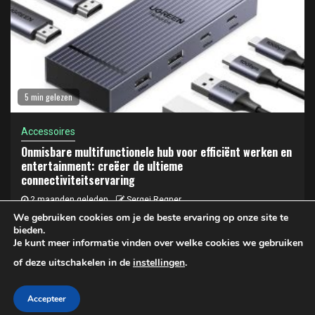
5 min gelezen
Accessoires
Onmisbare multifunctionele hub voor efficiënt werken en
entertainment: creëer de ultieme
connectiviteitservaring
2 maanden geleden
Sergej Regner
We gebruiken cookies om je de beste ervaring op onze site te
bieden.
Je kunt meer informatie vinden over welke cookies we gebruiken
Privacy- en cookiebeleid
of deze uitschakelen in de
instellingen
.
Copyright © 2025 LAPTOP KOPEN | Privacy- en Cookiebeleid
Accepteer
|
Newsphere
door AF themes.