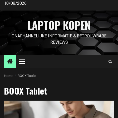
Ga
10/08/2026
naar
de
LAPTOP KOPEN
inhoud
ONAFHANKELIJKE INFORMATIE & BETROUWBARE
REVIEWS
Primair
menu
Home
BOOX Tablet
BOOX Tablet