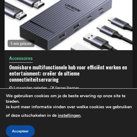
5 min gelezen
Accessoires
Onmisbare multifunctionele hub voor efficiënt werken en
entertainment: creëer de ultieme
connectiviteitservaring
2 maanden geleden
Sergej Regner
We gebruiken cookies om je de beste ervaring op onze site te
bieden.
Je kunt meer informatie vinden over welke cookies we gebruiken
Privacy- en cookiebeleid
of deze uitschakelen in de
instellingen
.
Copyright © 2025 LAPTOP KOPEN | Privacy- en Cookiebeleid
Accepteer
|
Newsphere
door AF themes.