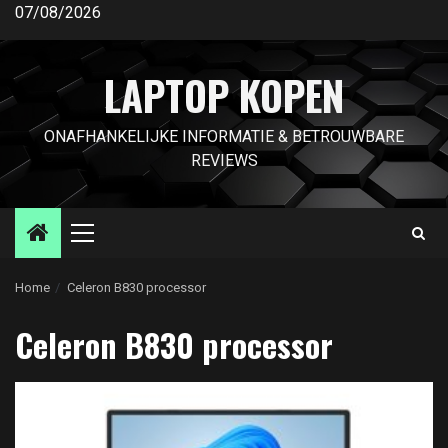
Ga
07/08/2026
naar
de
LAPTOP KOPEN
inhoud
ONAFHANKELIJKE INFORMATIE & BETROUWBARE
REVIEWS
Primair
menu
Home
Celeron B830 processor
Celeron B830 processor