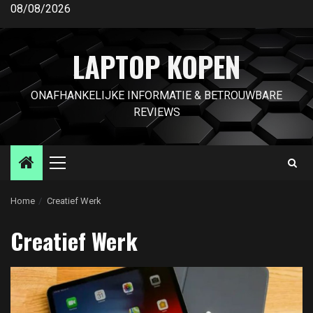
Ga
08/08/2026
naar
de
LAPTOP KOPEN
inhoud
ONAFHANKELIJKE INFORMATIE & BETROUWBARE
REVIEWS
Primair
menu
Home
Creatief Werk
Creatief Werk