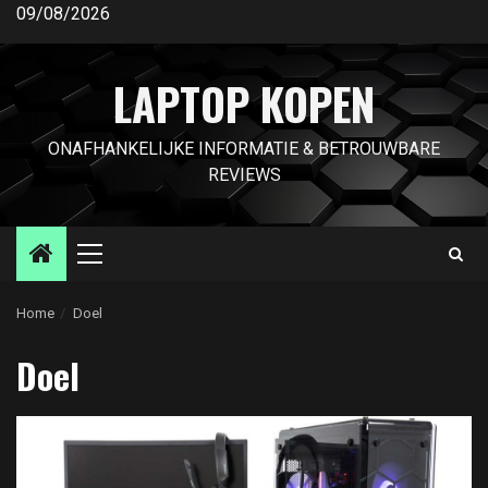
Ga
09/08/2026
naar
de
LAPTOP KOPEN
inhoud
ONAFHANKELIJKE INFORMATIE & BETROUWBARE
REVIEWS
Primair
menu
Home
Doel
Doel