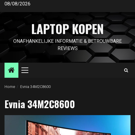
Ga
08/08/2026
naar
de
LAPTOP KOPEN
inhoud
ONAFHANKELIJKE INFORMATIE & BETROUWBARE
REVIEWS
Primair
menu
Home
Evnia 34M2C8600
Evnia 34M2C8600