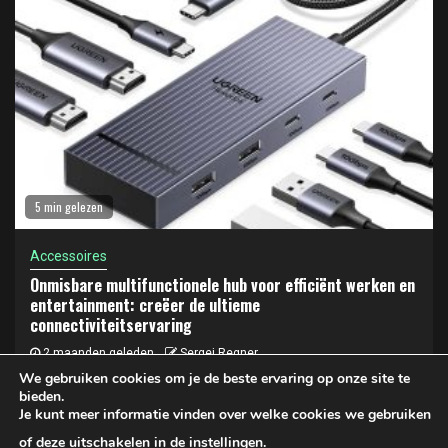
5 min gelezen
Accessoires
Onmisbare multifunctionele hub voor efficiënt werken en
entertainment: creëer de ultieme
connectiviteitservaring
2 maanden geleden
Sergej Regner
We gebruiken cookies om je de beste ervaring op onze site te
bieden.
Je kunt meer informatie vinden over welke cookies we gebruiken
Privacy- en cookiebeleid
of deze uitschakelen in de
instellingen
.