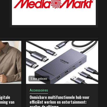
5 min gelezen
Accessoires
gitale
Onmisbare multifunctionele hub voor
nning van
efficiënt werken en entertainment:
creëer de ultieme