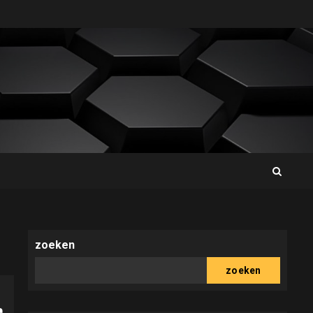
zoeken
zoeken
e