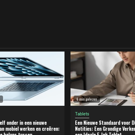
6 min gelezen
Tablets
elf onder in een nieuwe
Een Nieuwe Standaard voor Di
an mobiel werken en creëren:
Notities: Een Grondige Verke
e balans tussen
een Ideale E-Ink Tablet