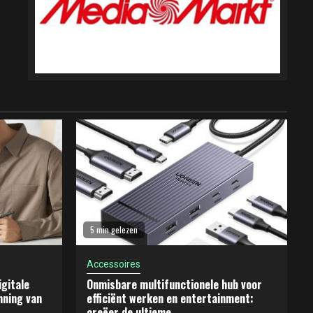
5 min gelezen
Accessoires
gitale
Onmisbare multifunctionele hub voor
nning van
efficiënt werken en entertainment:
creëer de ultieme