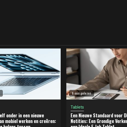
6 min gelezen
Tablets
elf onder in een nieuwe
Een Nieuwe Standaard voor Di
an mobiel werken en creëren:
Notities: Een Grondige Verke
e balans tussen
een Ideale E-Ink Tablet