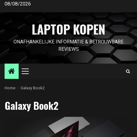
Ga
08/08/2026
naar
de
LAPTOP KOPEN
inhoud
ONAFHANKELIJKE INFORMATIE & BETROUWBARE
REVIEWS
Primair
menu
Home
Galaxy Book2
Galaxy Book2