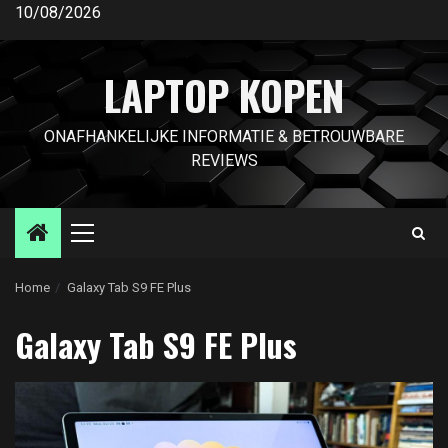
Ga
10/08/2026
naar
de
LAPTOP KOPEN
inhoud
ONAFHANKELIJKE INFORMATIE & BETROUWBARE
REVIEWS
Primair
menu
Home
Galaxy Tab S9 FE Plus
Galaxy Tab S9 FE Plus