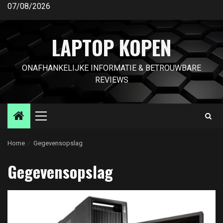
Ga
07/08/2026
naar
de
LAPTOP KOPEN
inhoud
ONAFHANKELIJKE INFORMATIE & BETROUWBARE
REVIEWS
Primair
menu
Home
Gegevensopslag
Gegevensopslag