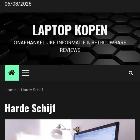
Ga
06/08/2026
naar
de
LAPTOP KOPEN
inhoud
ONAFHANKELIJKE INFORMATIE & BETROUWBARE
REVIEWS
Primair
menu
Home
Harde Schijf
Harde Schijf