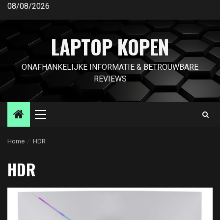
Ga
08/08/2026
naar
de
LAPTOP KOPEN
inhoud
ONAFHANKELIJKE INFORMATIE & BETROUWBARE
REVIEWS
Primair
menu
Home
HDR
HDR