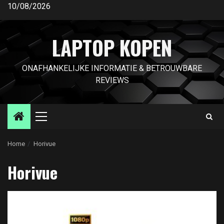
Ga
10/08/2026
naar
de
LAPTOP KOPEN
inhoud
ONAFHANKELIJKE INFORMATIE & BETROUWBARE
REVIEWS
Primair
menu
Home
Horivue
Horivue