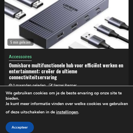
5 min gelezen
Accessoires
Onmisbare multifunctionele hub voor efficiënt werken en
entertainment: creëer de ultieme
connectiviteitservaring
2 maanden geleden
Sergej Regner
We gebruiken cookies om je de beste ervaring op onze site te
bieden.
Je kunt meer informatie vinden over welke cookies we gebruiken
Privacy- en cookiebeleid
of deze uitschakelen in de
instellingen
.
Copyright © 2025 LAPTOP KOPEN | Privacy- en Cookiebeleid
Accepteer
|
Newsphere
door AF themes.