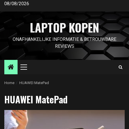
Ga
08/08/2026
naar
de
LAPTOP KOPEN
inhoud
ONAFHANKELIJKE INFORMATIE & BETROUWBARE
REVIEWS
Primair
menu
Home
HUAWEI MatePad
HUAWEI MatePad