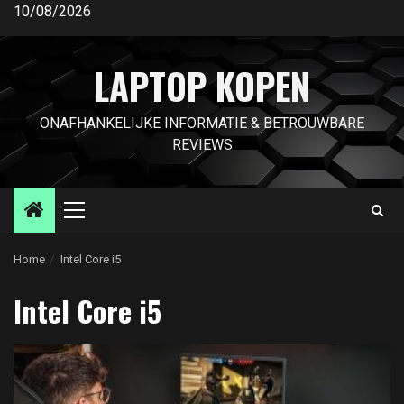
Ga
10/08/2026
naar
de
LAPTOP KOPEN
inhoud
ONAFHANKELIJKE INFORMATIE & BETROUWBARE
REVIEWS
Primair
menu
Home
Intel Core i5
Intel Core i5