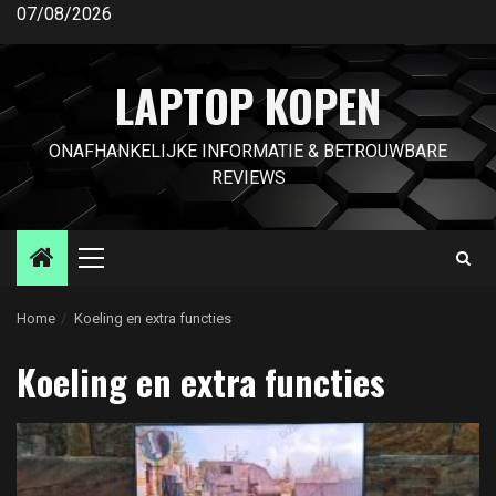
Ga
07/08/2026
naar
de
LAPTOP KOPEN
inhoud
ONAFHANKELIJKE INFORMATIE & BETROUWBARE
REVIEWS
Primair
menu
Home
Koeling en extra functies
Koeling en extra functies