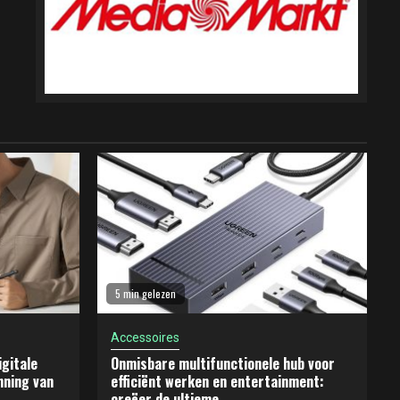
5 min gelezen
Accessoires
gitale
Onmisbare multifunctionele hub voor
nning van
efficiënt werken en entertainment:
creëer de ultieme