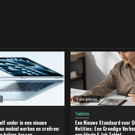
6 min gelezen
Tablets
elf onder in een nieuwe
Een Nieuwe Standaard voor Di
an mobiel werken en creëren:
Notities: Een Grondige Verke
e balans tussen
een Ideale E-Ink Tablet