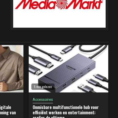
5 min gelezen
Accessoires
gitale
Onmisbare multifunctionele hub voor
nning van
efficiënt werken en entertainment:
creëer de ultieme