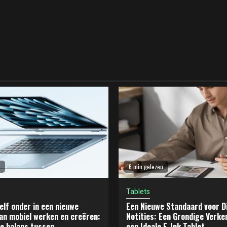
6 min gelezen
Tablets
elf onder in een nieuwe
Een Nieuwe Standaard voor Di
an mobiel werken en creëren:
Notities: Een Grondige Verke
e balans tussen
een Ideale E-Ink Tablet