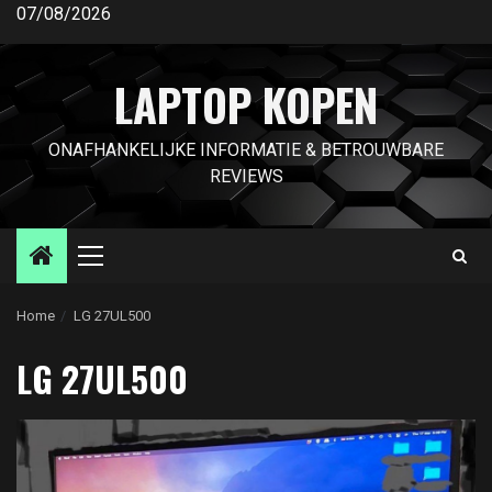
Ga
07/08/2026
naar
de
LAPTOP KOPEN
inhoud
ONAFHANKELIJKE INFORMATIE & BETROUWBARE
REVIEWS
Primair
menu
Home
LG 27UL500
LG 27UL500