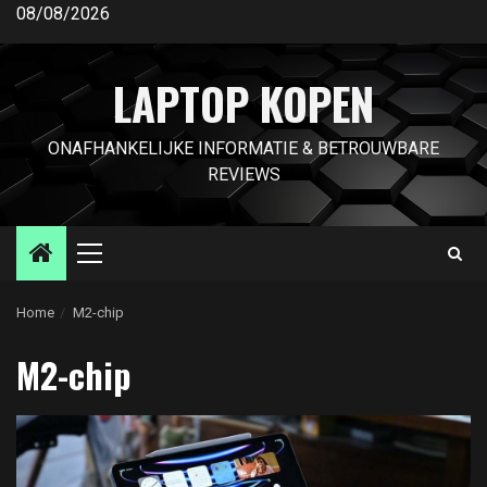
Ga
08/08/2026
naar
de
LAPTOP KOPEN
inhoud
ONAFHANKELIJKE INFORMATIE & BETROUWBARE
REVIEWS
Primair
menu
Home
M2-chip
M2-chip