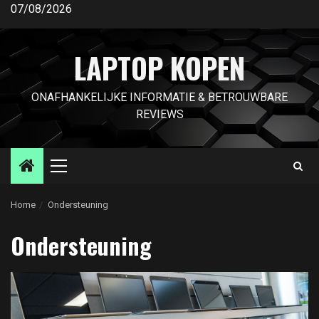
Ga
07/08/2026
naar
de
LAPTOP KOPEN
inhoud
ONAFHANKELIJKE INFORMATIE & BETROUWBARE
REVIEWS
Primair
menu
Home
Ondersteuning
Ondersteuning