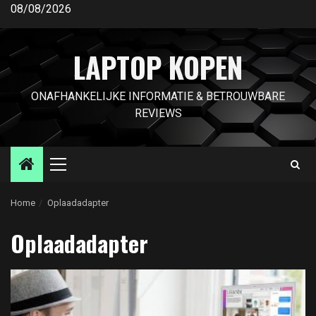
Ga
08/08/2026
naar
de
LAPTOP KOPEN
inhoud
ONAFHANKELIJKE INFORMATIE & BETROUWBARE
REVIEWS
Primair
menu
Home
Oplaadadapter
Oplaadadapter