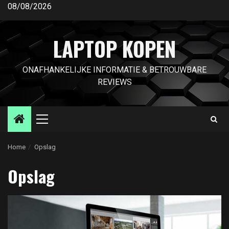
Ga
08/08/2026
naar
de
LAPTOP KOPEN
inhoud
ONAFHANKELIJKE INFORMATIE & BETROUWBARE
REVIEWS
Primair
menu
Home
Opslag
Opslag