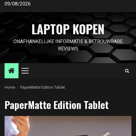
Ga
09/08/2026
naar
de
LAPTOP KOPEN
inhoud
ONAFHANKELIJKE INFORMATIE & BETROUWBARE
REVIEWS
Primair
menu
Home
PaperMatte Edition Tablet
PaperMatte Edition Tablet