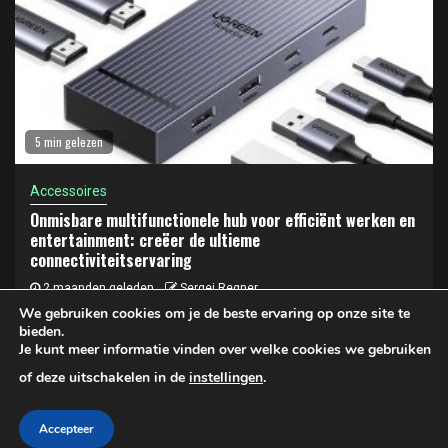
5 min gelezen
Accessoires
Onmisbare multifunctionele hub voor efficiënt werken en
entertainment: creëer de ultieme
connectiviteitservaring
2 maanden geleden
Sergej Regner
We gebruiken cookies om je de beste ervaring op onze site te
bieden.
Je kunt meer informatie vinden over welke cookies we gebruiken
Privacy- en cookiebeleid
of deze uitschakelen in de
instellingen
.
Copyright © 2025 LAPTOP KOPEN | Privacy- en Cookiebeleid
Accepteer
|
Newsphere
door AF themes.