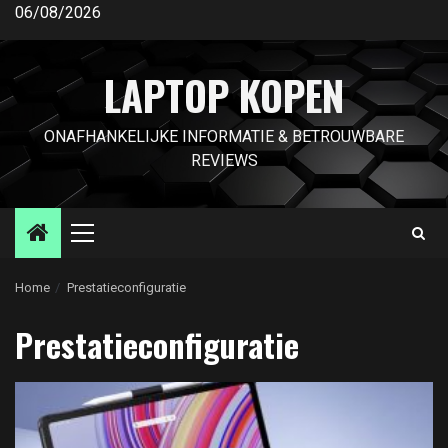
Ga
06/08/2026
naar
de
LAPTOP KOPEN
inhoud
ONAFHANKELIJKE INFORMATIE & BETROUWBARE
REVIEWS
Primair
menu
Home
Prestatieconfiguratie
Prestatieconfiguratie