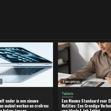
6 min gelezen
Tablets
elf onder in een nieuwe
Een Nieuwe Standaard voor Di
an mobiel werken en creëren:
Notities: Een Grondige Verke
e balans tussen
een Ideale E-Ink Tablet