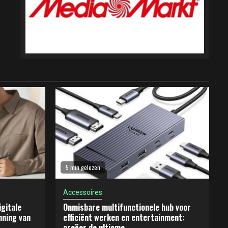
5 min gelezen
Accessoires
gitale
Onmisbare multifunctionele hub voor
nning van
efficiënt werken en entertainment:
creëer de ultieme