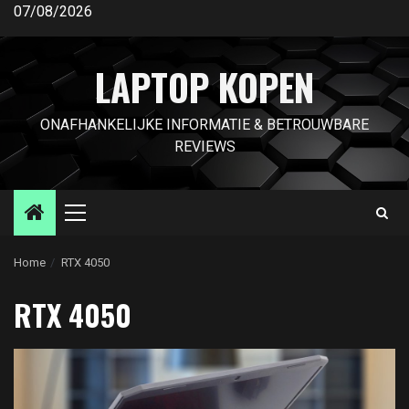
Ga
07/08/2026
naar
de
LAPTOP KOPEN
inhoud
ONAFHANKELIJKE INFORMATIE & BETROUWBARE
REVIEWS
Primair
menu
Home
RTX 4050
RTX 4050