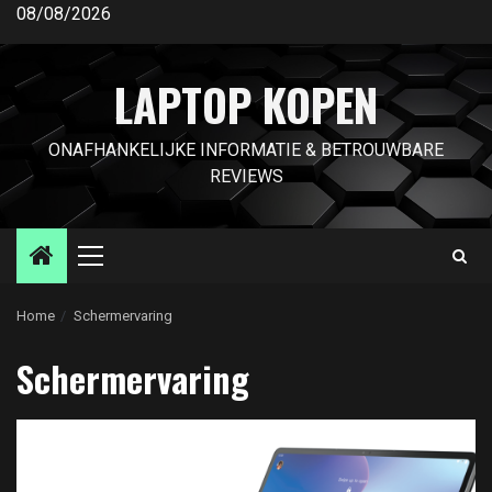
Ga
08/08/2026
naar
de
LAPTOP KOPEN
inhoud
ONAFHANKELIJKE INFORMATIE & BETROUWBARE
REVIEWS
Primair
menu
Home
Schermervaring
Schermervaring