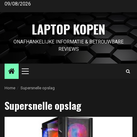
Ga
09/08/2026
naar
de
LAPTOP KOPEN
inhoud
ONAFHANKELIJKE INFORMATIE & BETROUWBARE
REVIEWS
Primair
menu
Home
Supersnelle opslag
Supersnelle opslag