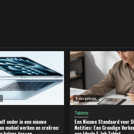
6 min gelezen
Tablets
elf onder in een nieuwe
Een Nieuwe Standaard voor Di
an mobiel werken en creëren:
Notities: Een Grondige Verke
e balans tussen
een Ideale E-Ink Tablet