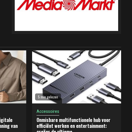
5 min gelezen
Accessoires
gitale
Onmisbare multifunctionele hub voor
nning van
efficiënt werken en entertainment:
creëer de ultieme