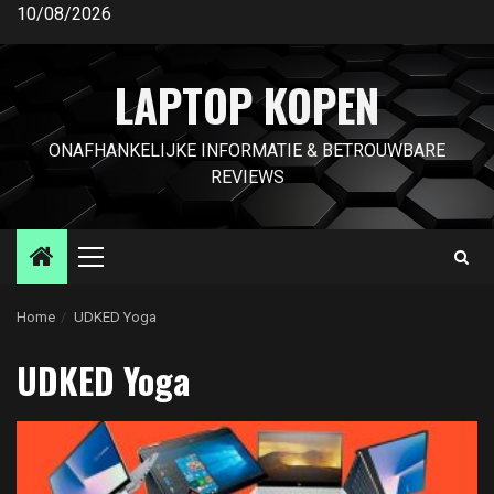
Ga
10/08/2026
naar
de
LAPTOP KOPEN
inhoud
ONAFHANKELIJKE INFORMATIE & BETROUWBARE
REVIEWS
Primair
menu
Home
UDKED Yoga
UDKED Yoga