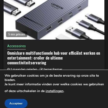
5 min gelezen
Accessoires
Onmisbare multifunctionele hub voor efficiënt werken en
entertainment: creëer de ultieme
connectiviteitservaring
2 maanden geleden
Sergej Regner
We gebruiken cookies om je de beste ervaring op onze site te
bieden.
Je kunt meer informatie vinden over welke cookies we gebruiken
Privacy- en cookiebeleid
of deze uitschakelen in de
instellingen
.
Copyright © 2025 LAPTOP KOPEN | Privacy- en Cookiebeleid
Accepteer
|
Newsphere
door AF themes.