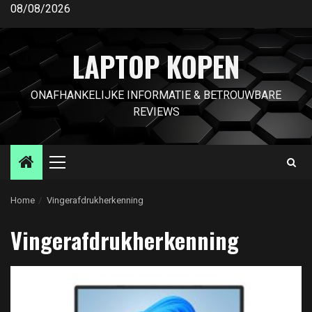
Ga
08/08/2026
naar
de
LAPTOP KOPEN
inhoud
ONAFHANKELIJKE INFORMATIE & BETROUWBARE
REVIEWS
Primair
menu
Home
Vingerafdrukherkenning
Vingerafdrukherkenning