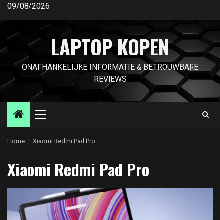
Ga
09/08/2026
naar
de
LAPTOP KOPEN
inhoud
ONAFHANKELIJKE INFORMATIE & BETROUWBARE
REVIEWS
Primair
menu
Home
Xiaomi Redmi Pad Pro
Xiaomi Redmi Pad Pro