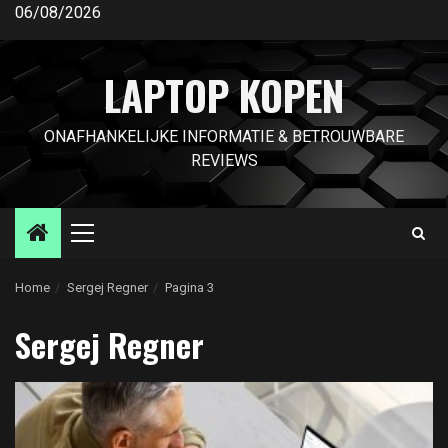
Ga
06/08/2026
naar
de
LAPTOP KOPEN
inhoud
ONAFHANKELIJKE INFORMATIE & BETROUWBARE
REVIEWS
Primair
menu
Home
Sergej Regner
Pagina 3
Sergej Regner