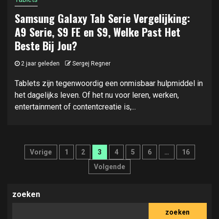
Samsung Galaxy Tab Serie Vergelijking:
A9 Serie, S9 FE en S9, Welke Past Het
Beste Bij Jou?
2 jaar geleden
Sergej Regner
Tablets zijn tegenwoordig een onmisbaar hulpmiddel in
het dagelijks leven. Of het nu voor leren, werken,
entertainment of contentcreatie is,...
Berichten
Vorige
1
2
3
4
5
6
…
16
paginering
Volgende
zoeken
zoeken